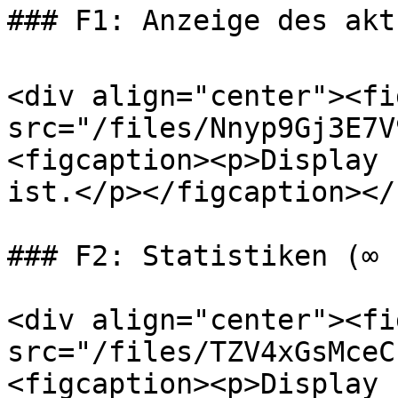
### F1: Anzeige des akt
<div align="center"><fi
src="/files/Nnyp9Gj3E7V
<figcaption><p>Display 
ist.</p></figcaption></
### F2: Statistiken (∞ 
<div align="center"><fi
src="/files/TZV4xGsMceC
<figcaption><p>Display 